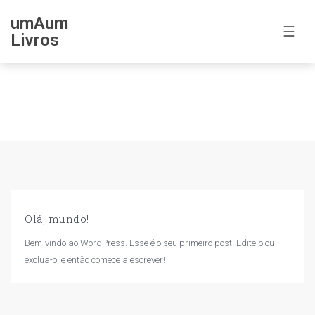
umAum
☰
Livros
Autor:
admin
Olá, mundo!
Bem-vindo ao WordPress. Esse é o seu primeiro post. Edite-o ou
exclua-o, e então comece a escrever!